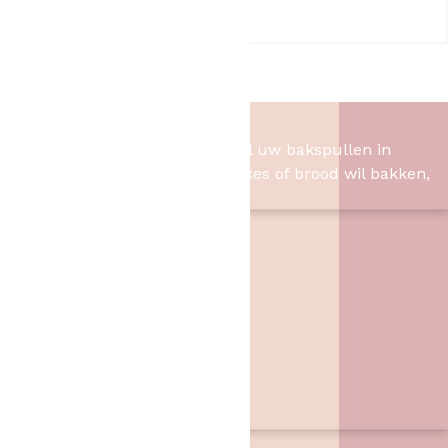
Baking cup – Geel
3,20
Het Bakschip
Het Bakschip is het adres voor al uw bakspullen in
Slagharen. Of u nu taart, cupcakes of brood wil bakken,
wij hebben de benodigheden.
Contact
Het Bakschip
Zwarte Dijk 62
7776 PB
,
Slagharen
06 46057385
info@hetbakschip.nl
Aanbiedingen