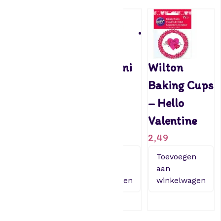
House of
Stor – Mini
Wilton
Marie
Cupcake
Baking Cups
Baking Cups
cups
– Hello
– Dinosaurs
Minions
Valentine
pk/50
1,75
2,49
3,45
Toevoegen
Toevoegen
aan
aan
Toevoegen
winkelwagen
winkelwagen
aan
winkelwagen