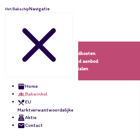
Navigatie
Het Bakschip
Lage verzendkosten
Een uitgebreid aanbod
Veilig betalen
Home
Bakwinkel
EU
Marktverwantwoordelijke
Aktie
Contact