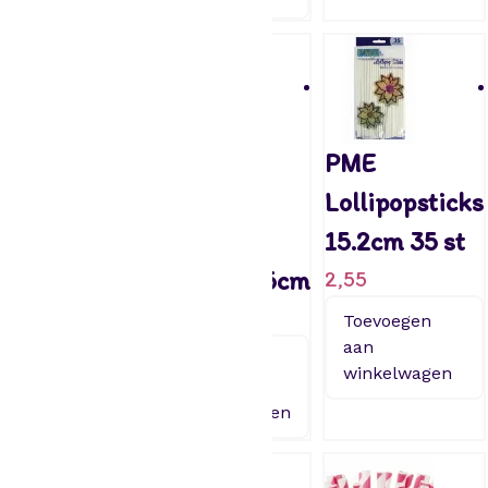
Wilton
House of
PME
Lollipop –
Marie
Lollipopsticks
Mold baby
Lollipop
15.2cm 35 st
Tee
stokjes 15cm
2,55
2,30
3,25
Toevoegen
aan
Toevoegen
Toevoegen
winkelwagen
aan
aan
winkelwagen
winkelwagen