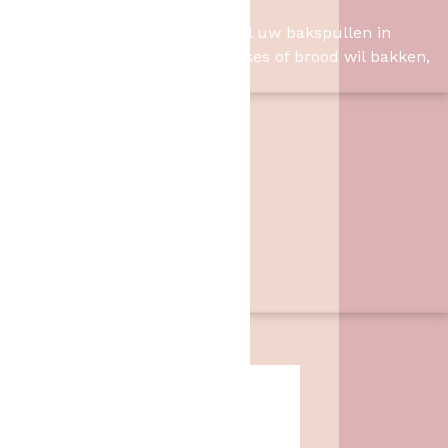
Het Bakschip
Het Bakschip is het adres voor al uw bakspullen in
Slagharen. Of u nu taart, cupcakes of brood wil bakken,
wij hebben de benodigheden.
Contact
Het Bakschip
Zwarte Dijk 62
7776 PB
,
Slagharen
06 46057385
info@hetbakschip.nl
Aanbiedingen