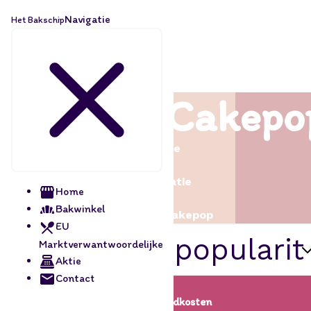
Navigatie
Het Bakschip
Lollipop/Cakepo
Home
/
Decoratie
Home
/
Bakwinkel
Lollipop/Cakepop
EU
Marktverwantwoordelijke
Aktie
Contact
Lage verzendkosten