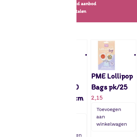
Een uitgebreid aanbod
Veilig betalen
← Decoratie
PME Cake
Cake pop
PME Lollipop
Pop Bags
stokjes 50
Bags pk/25
pk/25
stuks 12 cm
2,15
2,65
2,95
Toevoegen
aan
Toevoegen
Toevoegen
winkelwagen
aan
aan
winkelwagen
winkelwagen