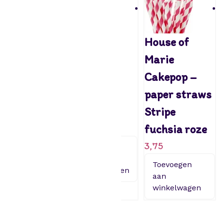
PME Toffee
House of
House of
Apple
Marie
Marie
Bamboo
Lollipop
Cakepop –
Sticks pk/30
stokjes
paper straws
2,85
10cm
Stripe
2,79
fuchsia roze
Toevoegen
aan
3,75
Toevoegen
winkelwagen
aan
Toevoegen
winkelwagen
aan
winkelwagen