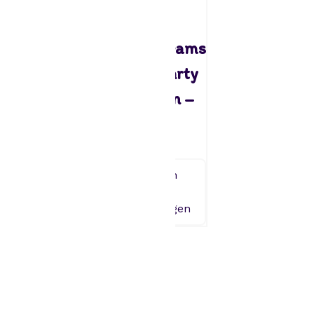
Paperdreams
Paperdreams
Happy party
Happy party
ballonnen –
ballonnen –
11 jaar
It’s a girl
1,95
1,95
Toevoegen
Toevoegen
aan
aan
winkelwagen
winkelwagen
1
2
3
→