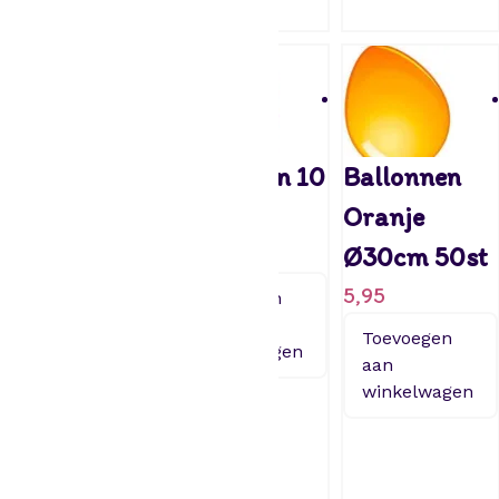
winkelwagen
Folie ballon
Ballonnen 10
Ballonnen
30cm –
jaar
Oranje
PARTY (1
1,95
Ø30cm 50st
zilver en 1
5,95
Toevoegen
aan
goud)
Toevoegen
winkelwagen
aan
3,95
winkelwagen
Toevoegen
aan
winkelwagen