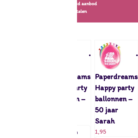
Een uitgebreid aanbod
Veilig betalen
← Feestartikelen
Paperdreams
Paperdreams
Paperdreams
Happy party
Happy party
Happy party
ballonnen –
ballonnen –
ballonnen –
50 jaar
Wit Hart
50 jaar
1,95
1,99
Sarah
1,95
Toevoegen
Toevoegen