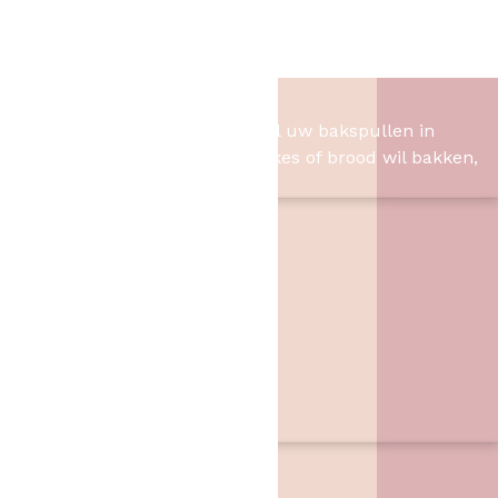
Warning Sings
XXL Button
Het Bakschip
Het Bakschip is het adres voor al uw bakspullen in
Slagharen. Of u nu taart, cupcakes of brood wil bakken,
wij hebben de benodigheden.
Contact
Het Bakschip
Zwarte Dijk 62
7776 PB
,
Slagharen
06 46057385
info@hetbakschip.nl
Aanbiedingen