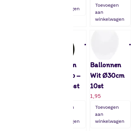
aan
aan
Toevoegen
winkelwagen
winkelwagen
aan
winkelwagen
Paperdreams
Ballonnen
Ballonnen
Happy party
doodskop –
Wit Ø30cm
ballonnen –
30cm – 8st
10st
25 jaar
1,95
1,95
1,95
Toevoegen
Toevoegen
aan
aan
Toevoegen
winkelwagen
winkelwagen
aan