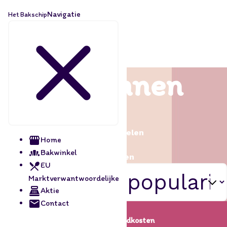
Navigatie
Het Bakschip
Ballonnen
Home
/
Feestartikelen
Home
/
Bakwinkel
Ballonnen
EU
Marktverwantwoordelijke
Aktie
Contact
Lage verzendkosten