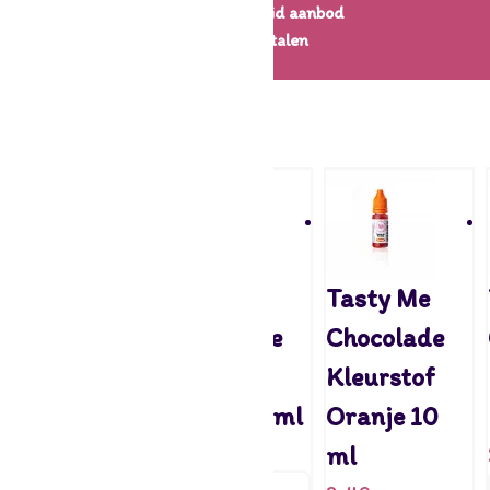
Een uitgebreid aanbod
Veilig betalen
← Decoratie
Choco Crispy Ballen
Tasty Me
Tasty Me
Tasty Me
Chocolade
Chocolade
Chocolade
Kleurstof
Kleurstof
Kleurstof
Groen 10 ml
blauw 10 ml
Oranje 10
2,49
2,49
ml