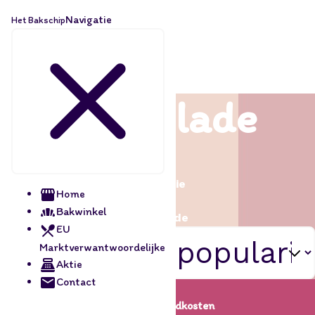
Navigatie
Het Bakschip
Chocolade
Home
/
Decoratie
Home
/
Bakwinkel
Chocolade
EU
Marktverwantwoordelijke
Aktie
Contact
Lage verzendkosten