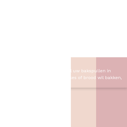
Onderzetters
Rozet
Snoeppot/Snoepblik
Spaarpotten
Vlaggenlijnen
Verjaardags kaarten
Warning Sings
XXL Button
Het Bakschip
Het Bakschip is het adres voor al uw bakspullen in
Slagharen. Of u nu taart, cupcakes of brood wil bakken,
wij hebben de benodigheden.
Contact
Het Bakschip
Zwarte Dijk 62
7776 PB
,
Slagharen