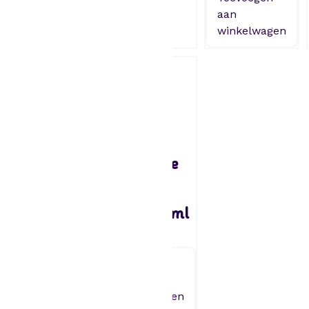
winkelwagen
aan
winkelwagen
Tasty Me
Tasty Me
Chocolade
Chocolade
Kleurstof
Kleurstof
Zwart 10 ml
Paars 10 ml
2,49
2,49
Toevoegen
Toevoegen
aan
aan
winkelwagen
winkelwagen