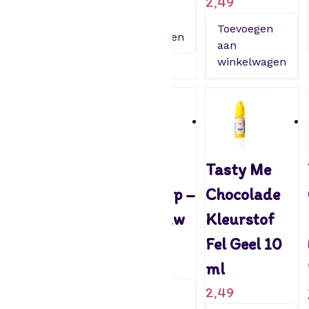
2,49
Toevoegen
Toevoegen
aan
aan
Toevoegen
winkelwagen
winkelwagen
aan
winkelwagen
Funcakes
Funcakes
Tasty Me
Cake Drip –
Choco Drip –
Chocolade
Roze 180gr
licht Blauw
Kleurstof
9,20
180gr
Fel Geel 10
9,20
ml
Toevoegen
aan
2,49
Toevoegen
winkelwagen