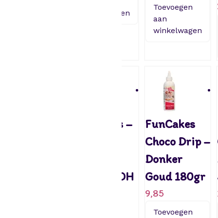
aan
Toevoegen
winkelwagen
aan
winkelwagen
PME
FunCakes –
FunCakes
Chocolade
Choco
Choco Drip –
krullen –
Crispy
Donker
Aardbei
Ballen – OH
Goud 180gr
85gr
BABY!
9,85
3,89
8,45
Toevoegen