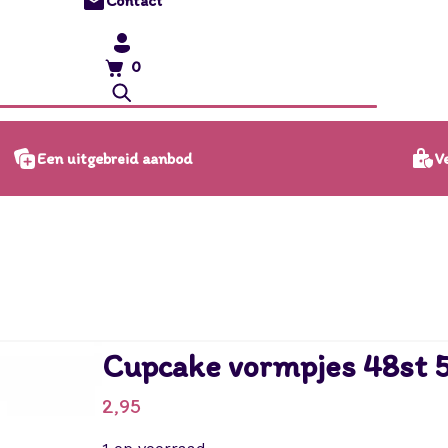
Contact
0
Ve
Een uitgebreid aanbod
Cupcake vormpjes 48st 
2,95