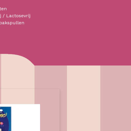
ten
j / Lactosevrij
 bakspullen