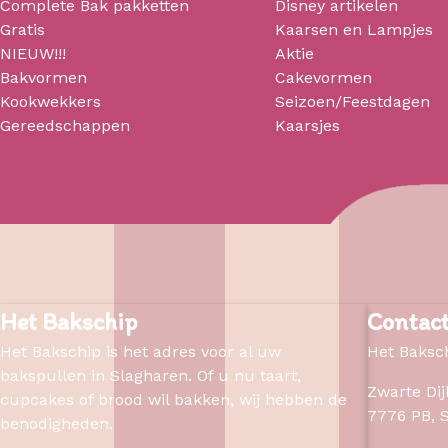
Complete Bak pakketten
Disney artikelen
Gratis
Kaarsen en Lampjes
NIEUW!!!
Aktie
Bakvormen
Cakevormen
Kookwekkers
Seizoen/Feestdagen
Gereedschappen
Kaarsjes
Het Bakschip
Contac
Het Bakschip is het adres voor al uw
Het Baksc
bakspullen in Slagharen. Of u nu taart,
Zwarte Dij
cupcakes of brood wil bakken, wij hebben de
7776 PB
,
benodigheden.