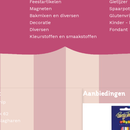
Feestartikelen
Gietijzer
Magneten
Spaarpot
Bakmixen en diversen
Glutenvri
Decoratie
Kinder -
Diversen
Fondant
Kleurstoffen en smaakstoffen
t
Aanbiedingen
hip
k 62
Slagharen