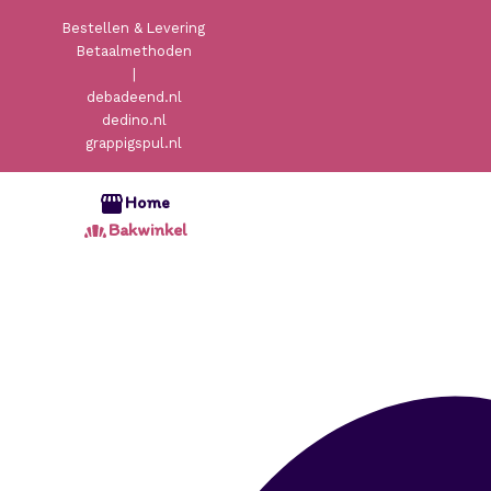
Bestellen & Levering
Betaalmethoden
|
debadeend.nl
dedino.nl
grappigspul.nl
Home
Bakwinkel