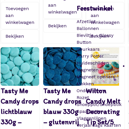
aan
Feestwinkel
Toevoegen
Toevoegen
winkelwagen
aan
aan
Afzetlint
winkelwagen
winkelwagen
Bekijken
Ballonnen
Bieviltje – Glossy
Bekijken
Bekijken
Button
Geurkaars
Harry Potter
Huldeschilden
Magneten
Magneet openers
Mokken
Tasty Me
Tasty Me
Wilton
Onderzetters
Rozet
Candy drops
Candy drops
Candy Melt
Snoeppot/Snoepblik
lichtblauw
blauw 330g
Decorating
Spaarpotten
Vlaggenlijnen
330g –
– glutenvrij
Tip Set/5
Verjaardags kaarten