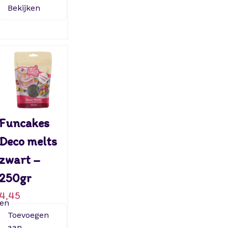
Bekijken
Funcakes
Deco melts
zwart –
250gr
4,45
ken
Toevoegen
aan