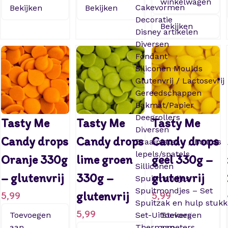
winkelwagen
Cakevormen
Bekijken
Bekijken
Decoratie
Bekijken
Disney artikelen
Diversen
Fondant
Siliconen Moulds
Glutenvrij / Lactosevrij
Gereedschappen
Bakmat/Papier
Deegrollers
Tasty Me
Tasty Me
Tasty Me
Diversen
Candy drops
Candy drops
Candy drops
Draaiplateau / Boards
lepels/spatels
Oranje 330g
lime groen
geel 330g –
Silliconen
– glutenvrij
330g –
glutenvrij
Spuitmondjes
Spuitmondjes – Set
5,99
glutenvrij
5,99
Spuitzak en hulp stuk
5,99
Toevoegen
Set-Uitstekers
Toevoegen
aan
Thermometers
aan