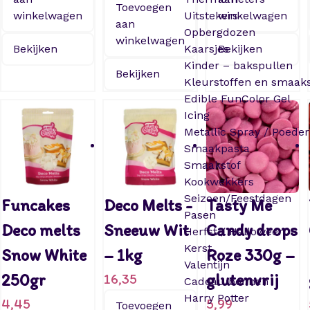
Toevoegen
winkelwagen
Uitstekers
winkelwagen
aan
Opbergdozen
winkelwagen
Bekijken
Kaarsjes
Bekijken
Kinder – bakspullen
Bekijken
Kleurstoffen en smaaks
Edible FunColor Gel
Icing
Metallic Spray / Poeder
Smaakpasta
Smaakstof
Kookwekkers
Seizoen/Feestdagen
Funcakes
Deco Melts -
Tasty Me
Pasen
Deco melts
Sneeuw Wit
Candy drops
Herfst / Halloween
Kerst
Snow White
– 1kg
Roze 330g –
Valentijn
250gr
16,35
glutenvrij
Cadeau bonnen
Harry Potter
4,45
5,99
Toevoegen