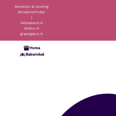
Bestellen & Levering
Betaalmethoden
|
debadeend.nl
dedino.nl
grappigspul.nl
Home
Bakwinkel