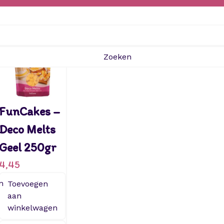
Zoeken
FunCakes –
Deco Melts
Geel 250gr
4,45
n
Toevoegen
aan
winkelwagen