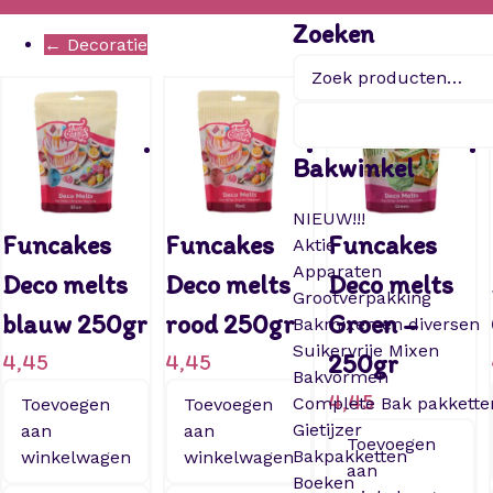
Zoeken
← Decoratie
Zoeken
naar:
Bakwinkel
NIEUW!!!
Funcakes
Funcakes
Funcakes
Aktie
Apparaten
Deco melts
Deco melts
Deco melts
Grootverpakking
blauw 250gr
rood 250gr
Groen –
Bakmixen en diversen
Suikervrije Mixen
4,45
4,45
250gr
Bakvormen
4,45
Complete Bak pakkette
Toevoegen
Toevoegen
Gietijzer
aan
aan
Toevoegen
Bakpakketten
winkelwagen
winkelwagen
aan
Boeken