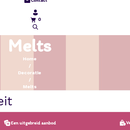
Contact
0
Melts
Home
/
Decoratie
/
Melts
Ve
Een uitgebreid aanbod