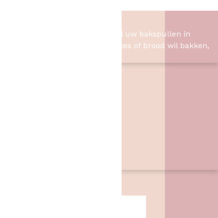
Het Bakschip
Het Bakschip is het adres voor al uw bakspullen in
Slagharen. Of u nu taart, cupcakes of brood wil bakken,
wij hebben de benodigheden.
Contact
Het Bakschip
Zwarte Dijk 62
7776 PB
,
Slagharen
06 46057385
info@hetbakschip.nl
Aanbiedingen