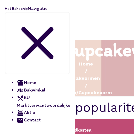
Navigatie
Het Bakschip
Muffin/Cupcake
Home
/
Bakvormen
Home
/
Bakwinkel
Muffin/Cupcakevorm
EU
Marktverwantwoordelijke
Aktie
Contact
Lage verzendkosten