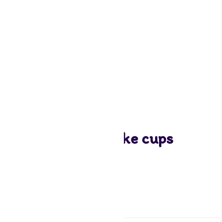
Stor – Mini Cupcake cups
Minions
1,75
2 op voorraad