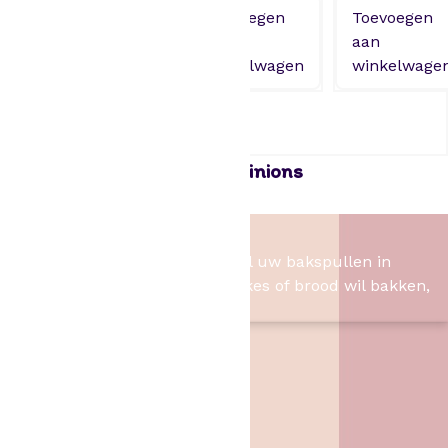
Toevoegen
Toevoegen
aan
aan
winkelwagen
winkelwage
Stor – Mini Cupcake cups Minions
1,75
Het Bakschip
Het Bakschip is het adres voor al uw bakspullen in
Slagharen. Of u nu taart, cupcakes of brood wil bakken,
wij hebben de benodigheden.
Contact
Het Bakschip
Zwarte Dijk 62
7776 PB
,
Slagharen