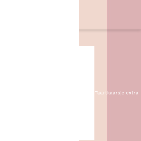
06 46057385
info@hetbakschip.nl
Aanbiedingen
Taartkaarsje extra