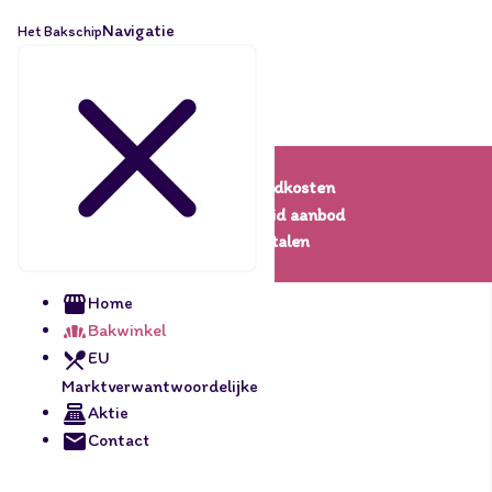
Navigatie
Het Bakschip
Lage verzendkosten
Een uitgebreid aanbod
Veilig betalen
Home
Bakwinkel
EU
Marktverwantwoordelijke
Aktie
Contact