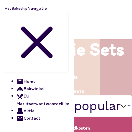
Navigatie
Het Bakschip
Decoratie Sets
Home
/
Decoratie
Home
/
Bakwinkel
Decoratie Sets
EU
Marktverwantwoordelijke
Aktie
Contact
Lage verzendkosten