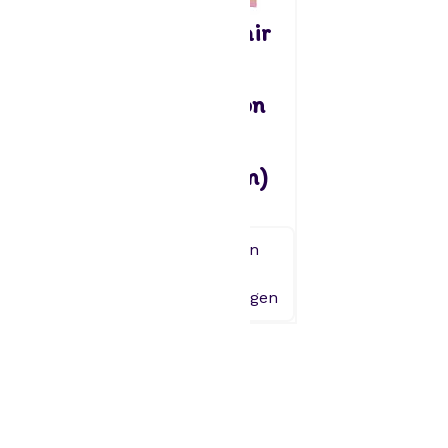
Dekora
Sugarflair
Taartset –
Unicorn
Mickey
Collection
9,95
set/5 (
eenhoorn)
Toevoegen
aan
16,49
winkelwagen
Toevoegen
aan
winkelwagen
1
2
→