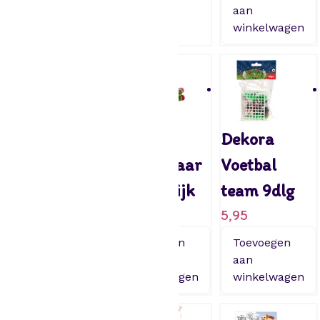
winkelwagen
aan
winkelwagen
Dekora Ariel
Dekora
Dekora
(zeemeermin)
Bruidspaar
Voetbal
9,95
– Huwelijk
team 9dlg
3,95
5,95
Toevoegen
aan
Toevoegen
Toevoegen
winkelwagen
aan
aan
winkelwagen
winkelwagen