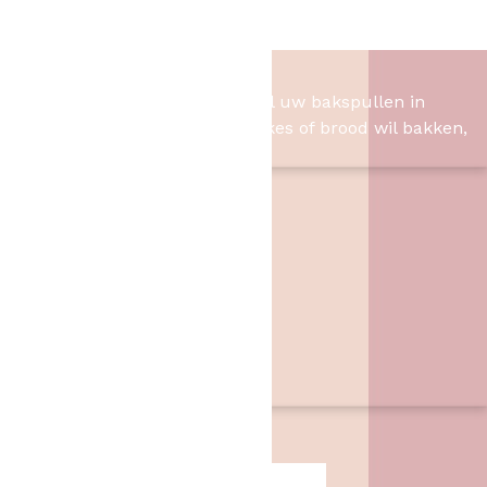
XXL Button
Het Bakschip
Het Bakschip is het adres voor al uw bakspullen in
Slagharen. Of u nu taart, cupcakes of brood wil bakken,
wij hebben de benodigheden.
Contact
Het Bakschip
Zwarte Dijk 62
7776 PB
,
Slagharen
06 46057385
info@hetbakschip.nl
Aanbiedingen