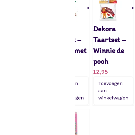
Dekora
Dekora
Dekora
Taartset –
Taartset –
Taartset –
Minnie mouse
Piraten met
Winnie de
9,95
Boot
pooh
12,95
12,95
Toevoegen
aan
Toevoegen
Toevoegen
winkelwagen
aan
aan
winkelwagen
winkelwagen