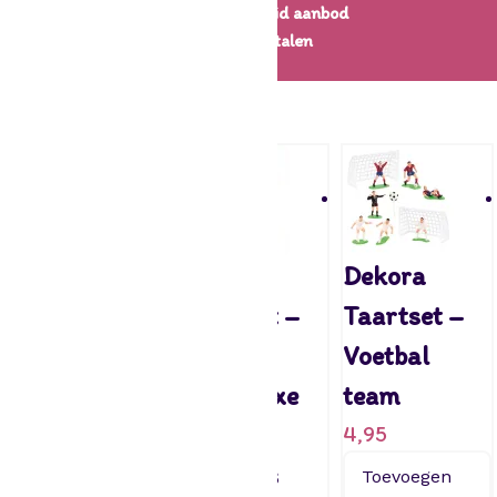
Een uitgebreid aanbod
Veilig betalen
← Decoratie
PME
Dekora
Dekora
Voetbalset
Taartset –
Taartset –
Set/9
Voetbal
Voetbal
3,95
team Luxe
team
met
4,95
Toevoegen
aan
kaarsjes
Toevoegen
winkelwagen