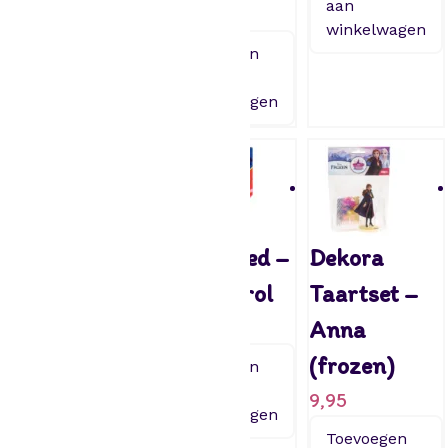
aan
7,95
winkelwagen
Toevoegen
aan
winkelwagen
Dekora
Tafelkleed –
Dekora
Taartset –
Paw Patrol
Taartset –
Cars
7,95
Anna
12,95
(frozen)
Toevoegen
aan
9,95
Toevoegen
winkelwagen
aan
Toevoegen