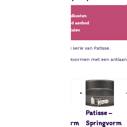
Lage verzendkosten
Een uitgebreid aanbod
Veilig betalen
Profi serie van Patisse.
Deze serie bevat bakvormen met een antiaa
← Bakvormen
Patisse –
Patisse –
Patisse –
Springvorm
Springvorm
Springvorm