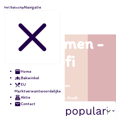
Navigatie
Het Bakschip
Bakvormen -
Profi
Home
Home
Bakwinkel
/
EU
Bakvormen
Marktverwantwoordelijke
/
Aktie
Bakvormen - Profi
Contact