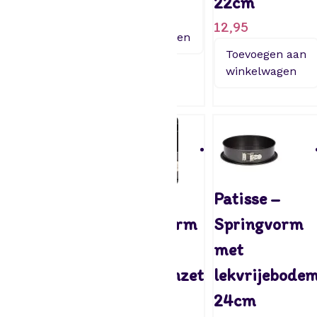
22cm
Toevoegen
Toevoegen
aan
aan
12,95
winkelwagen
winkelwagen
Toevoegen aan
winkelwagen
Patisse
Patisse
Patisse –
Springvorm
Springvorm
Springvorm
met
met
met
tulbandinzet
tulbandinzet
lekvrijebode
26cm
24cm
24cm