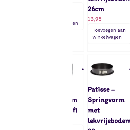
– 22 cm
26cm
Toevoegen
aan
14,95
13,95
winkelwagen
Toevoegen
Toevoegen aan
aan
winkelwagen
winkelwagen
Patisse –
Patisse –
Patisse –
Taartvorm
Taartvorm
Springvorm
28cm Profi
26cm Profi
met
6,95
5,95
lekvrijebode