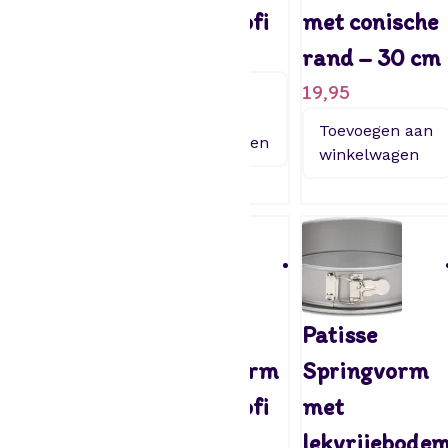
18cm Profi
20cm Profi
met conische
7,95
8,95
rand – 30 cm
19,95
Toevoegen
Toevoegen
aan
aan
Toevoegen aan
winkelwagen
winkelwagen
winkelwagen
Patisse –
Patisse –
Patisse
Springvorm
Springvorm
Springvorm
met hoge
24cm Profi
met
rand – Profi
9,95
lekvrijebode