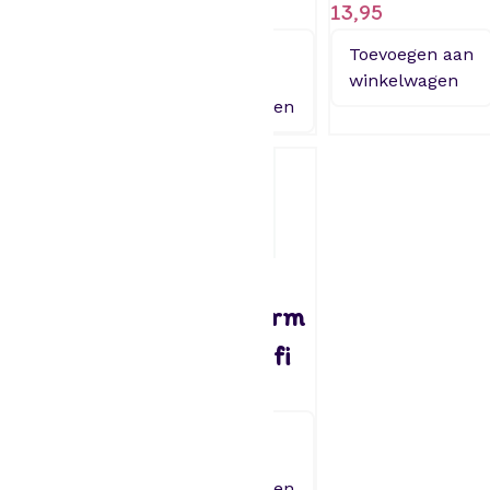
17,95
16,95
13,95
Toevoegen
Toevoegen
Toevoegen aan
aan
aan
winkelwagen
winkelwagen
winkelwagen
Patisse –
Patisse –
Springvorm
Springvorm
28cm Profi
26cm Profi
11,50
10,95
Toevoegen
Toevoegen
aan
aan
winkelwagen
winkelwagen