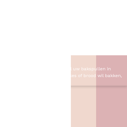
Rozet
Snoeppot/Snoepblik
Spaarpotten
Vlaggenlijnen
Verjaardags kaarten
Warning Sings
XXL Button
Het Bakschip
Het Bakschip is het adres voor al uw bakspullen in
Slagharen. Of u nu taart, cupcakes of brood wil bakken,
wij hebben de benodigheden.
Contact
Het Bakschip
Zwarte Dijk 62
7776 PB
,
Slagharen