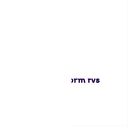
Patisse Uitsteekvorm rvs
ooievaar 9 cm
1,75
2 op voorraad