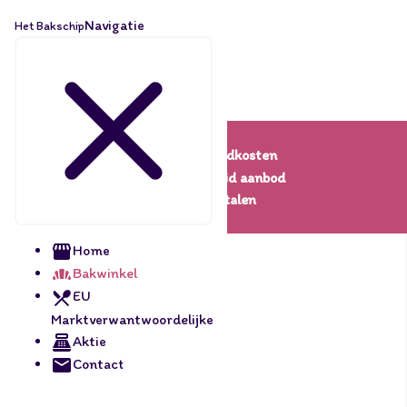
Navigatie
Het Bakschip
Lage verzendkosten
Een uitgebreid aanbod
Veilig betalen
Home
Bakwinkel
EU
Marktverwantwoordelijke
Aktie
Contact