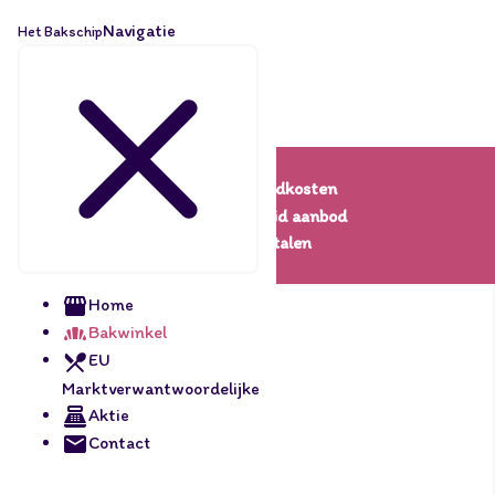
Navigatie
Het Bakschip
Lage verzendkosten
Een uitgebreid aanbod
Veilig betalen
Home
Bakwinkel
EU
Marktverwantwoordelijke
Aktie
Contact