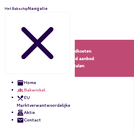
Navigatie
Het Bakschip
Lage verzendkosten
Een uitgebreid aanbod
Veilig betalen
Home
Bakwinkel
EU
Marktverwantwoordelijke
Aktie
Contact