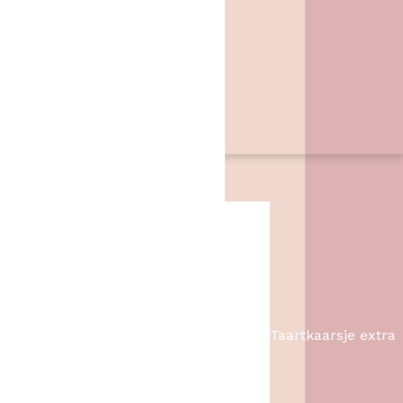
Zwarte Dijk 62
7776 PB
,
Slagharen
06 46057385
info@hetbakschip.nl
Aanbiedingen
Taartkaarsje extra