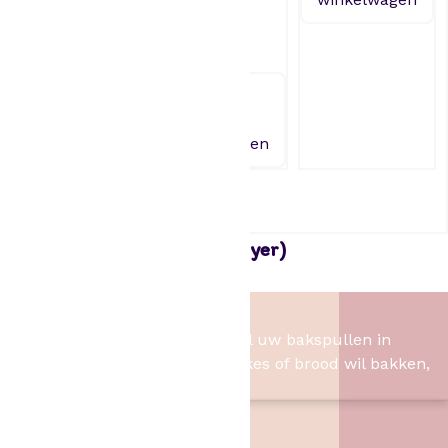
airfryer)
3,95
Toevoegen
aan
winkelwagen
Bakpapier 20cm (voor airfryer)
2,95
Het Bakschip
Het Bakschip is het adres voor al uw bakspullen in
Slagharen. Of u nu taart, cupcakes of brood wil bakken,
wij hebben de benodigheden.
Contact
Het Bakschip