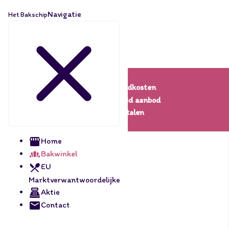
Navigatie
Het Bakschip
Lage verzendkosten
Een uitgebreid aanbod
Veilig betalen
Home
Bakwinkel
EU
Marktverwantwoordelijke
Aktie
Contact