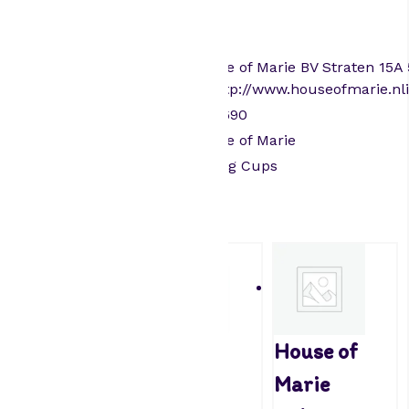
voor optimaal resultaat.
e
a
Attributen
a
EU
House of Marie BV Straten 15A
n
Marktverantwoordelijke
NL
http://www.houseofmarie.nl
t
a
SKU
HM5690
l
Merk
House of Marie
Categorieën
Baking Cups
Gerelateerde producten
Stor –
Cupcake
House of
Cupcake
vormpjes
Marie