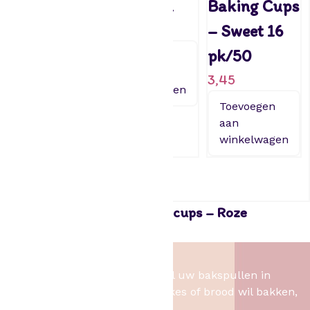
cups Prinses
48st 5cm
Baking Cups
2,49
2,95
– Sweet 16
pk/50
Toevoegen
Toevoegen
aan
aan
3,45
winkelwagen
winkelwagen
Toevoegen
aan
winkelwagen
House of Marie Muffin tulp cups – Roze
5,35
Het Bakschip
Het Bakschip is het adres voor al uw bakspullen in
Slagharen. Of u nu taart, cupcakes of brood wil bakken,
wij hebben de benodigheden.