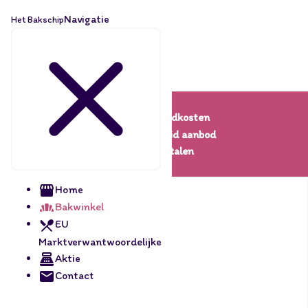
Navigatie
Het Bakschip
Lage verzendkosten
Een uitgebreid aanbod
Veilig betalen
Home
Bakwinkel
EU
Marktverwantwoordelijke
Aktie
Contact