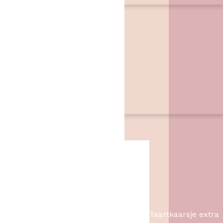
Contact
Het Bakschip
Zwarte Dijk 62
7776 PB
,
Slagharen
06 46057385
info@hetbakschip.nl
Aanbiedingen
Taartkaarsje extra