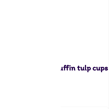
House of Marie Muffin tulp cups
– Roze
5,35
2 op voorraad