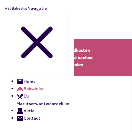
Navigatie
Het Bakschip
Lage verzendkosten
Een uitgebreid aanbod
Veilig betalen
Home
Bakwinkel
EU
Marktverwantwoordelijke
Aktie
Contact