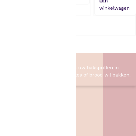
aan
aan
winkelwagen
winkelwagen
Ballonnen 10 jaar
1,95
Het Bakschip
Het Bakschip is het adres voor al uw bakspullen in
Slagharen. Of u nu taart, cupcakes of brood wil bakken,
wij hebben de benodigheden.
Contact
Het Bakschip
Zwarte Dijk 62
7776 PB
,
Slagharen
06 46057385