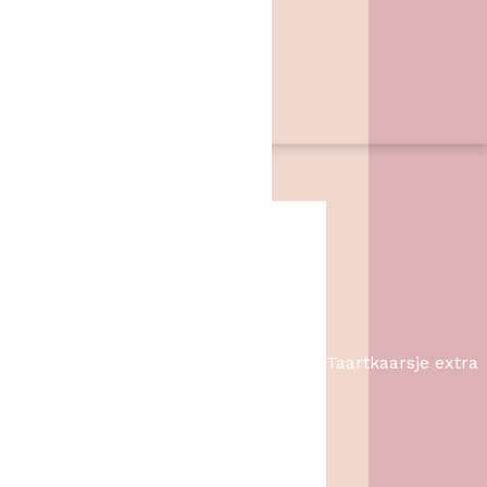
Zwarte Dijk 62
7776 PB
,
Slagharen
06 46057385
info@hetbakschip.nl
Aanbiedingen
Taartkaarsje extra