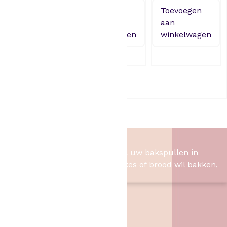
4,95
Toevoegen
Toevoegen
aan
aan
Toevoegen
winkelwagen
winkelwagen
aan
winkelwagen
PME Voetbalset Set/9
3,95
Het Bakschip
Het Bakschip is het adres voor al uw bakspullen in
Slagharen. Of u nu taart, cupcakes of brood wil bakken,
wij hebben de benodigheden.
Contact
Het Bakschip