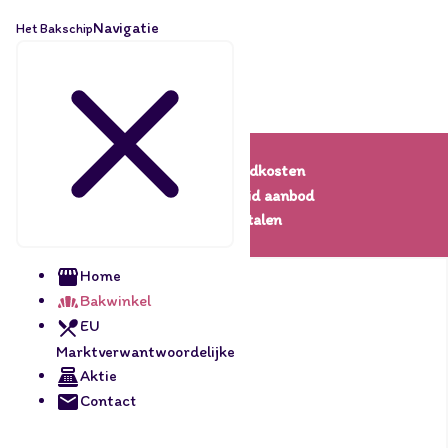
Navigatie
Het Bakschip
Lage verzendkosten
Een uitgebreid aanbod
Veilig betalen
Home
Bakwinkel
EU
Marktverwantwoordelijke
Aktie
Contact