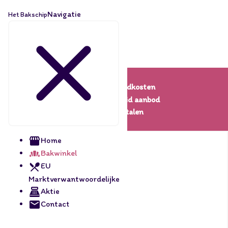
Navigatie
Het Bakschip
Lage verzendkosten
Een uitgebreid aanbod
Veilig betalen
Home
Bakwinkel
EU
Marktverwantwoordelijke
Aktie
Contact