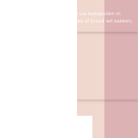
Het Bakschip
Het Bakschip is het adres voor al uw bakspullen in
Slagharen. Of u nu taart, cupcakes of brood wil bakken,
wij hebben de benodigheden.
Contact
Het Bakschip
Zwarte Dijk 62
7776 PB
,
Slagharen
06 46057385
info@hetbakschip.nl
Aanbiedingen