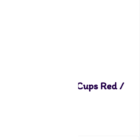
Funcakes Baking Cups Red /
Groen pk/48
3,20
2 op voorraad