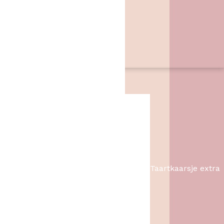
Zwarte Dijk 62
7776 PB
,
Slagharen
06 46057385
info@hetbakschip.nl
Aanbiedingen
Taartkaarsje extra