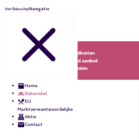
Navigatie
Het Bakschip
Lage verzendkosten
Een uitgebreid aanbod
Veilig betalen
Home
Bakwinkel
EU
Marktverwantwoordelijke
Aktie
Contact