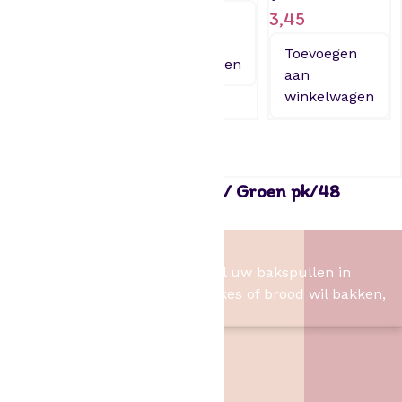
3,45
Toevoegen
Toevoegen
aan
aan
Toevoegen
winkelwagen
winkelwagen
aan
winkelwagen
Funcakes Baking Cups Red / Groen pk/48
3,20
Het Bakschip
Het Bakschip is het adres voor al uw bakspullen in
Slagharen. Of u nu taart, cupcakes of brood wil bakken,
wij hebben de benodigheden.
Contact
Het Bakschip