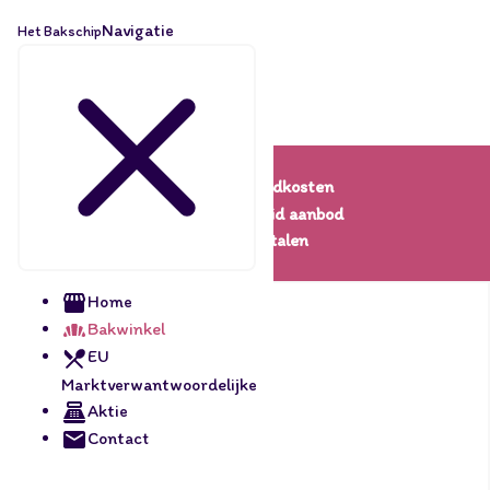
Navigatie
Het Bakschip
Lage verzendkosten
Een uitgebreid aanbod
Veilig betalen
Home
Bakwinkel
EU
Marktverwantwoordelijke
Aktie
Contact