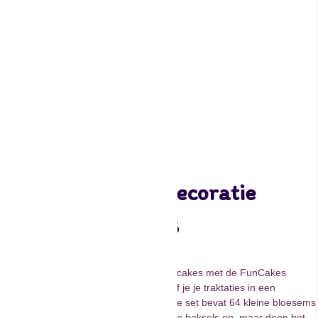
Funcakes Suikerdecoratie
Doodshoofd Set/8
3,50
Decoreer de toefen op een taart of cupcakes met de FunCakes
Suikerdecoratie Witte Bloesem. Zo geef je je traktaties in een
handomdraai een passend thema. Deze set bevat 64 kleine bloesems
in het roze en lichtroze. Ze vrolijken al je baksels op, maar doen het