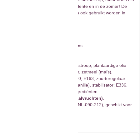
natuurlijk extra goed voor Pasen, in de lente en in de zomer! De
suikerdecoraties van FunCakes kunnen ook gebruikt worden in
bijvoorbeeld royal icing op een koekje.
Droog bewaren, 12-18°C.
Kleur: Roze en lichtroze.
Inhoud: 32 roze en 32 lichtroze bloesems.
Afmeting: circa 1,4 cm in doorsnede.
Ingrediënten: suiker (68%), invertsuikerstroop, plantaardige olie
(kokos), verdikkingsmiddel: E414, water, zetmeel (maïs),
verdikkingsmiddel: E466, kleurstof: E120, E163, zuurteregelaar:
E330,
eiwitpoeder
, natuurlijk aroma (vanille), stabilisator: E336.
Voor allergenen, zie de
vet
gedrukte ingrediënten.
Kan sporen bevatten van:
noten (schaalvruchten)
.
Dit product is: glutenvrij gecertificeerd (NL-090-212), geschikt voor
vegetariërs.
4 op voorraad
-