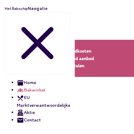
Navigatie
Het Bakschip
Lage verzendkosten
Een uitgebreid aanbod
Veilig betalen
Home
Bakwinkel
EU
Marktverwantwoordelijke
Aktie
Contact