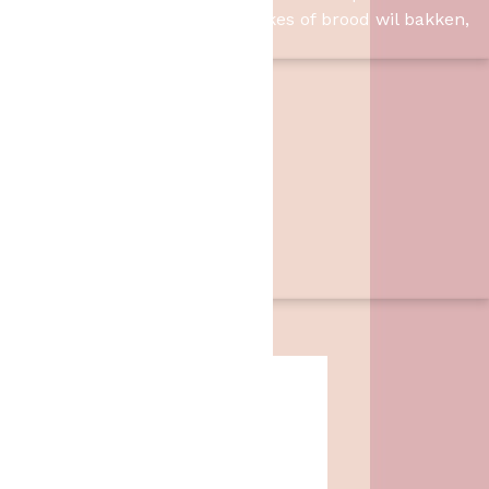
Slagharen. Of u nu taart, cupcakes of brood wil bakken,
wij hebben de benodigheden.
Contact
Het Bakschip
Zwarte Dijk 62
7776 PB
,
Slagharen
06 46057385
info@hetbakschip.nl
Aanbiedingen