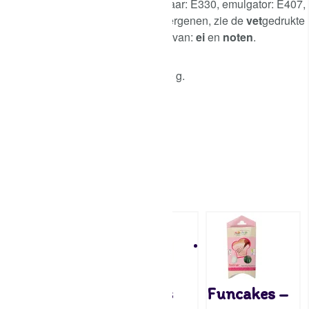
E150a, E160a, aroma, zuurteregelaar: E330, emulgator: E407,
E440a, antioxidant: E300. Voor allergenen, zie de
vet
gedrukte
ingrediënten. Kan sporen bevatten van:
ei
en
noten
.
Aanbevolen dosering: 30 g per 500 g.
Inhoud: 100 gram.
Attributen
Gerelateerde producten
Funcakes
Funcakes
Funcakes –