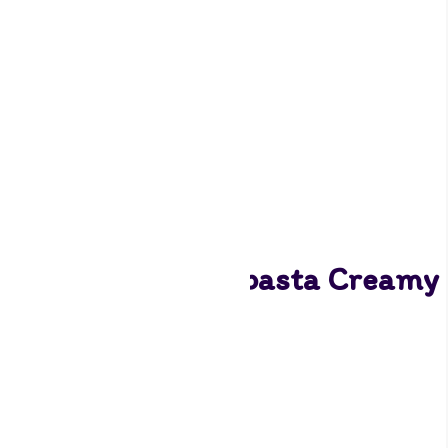
FunCakes Smaakpasta Creamy
Caramel – 100gr
5,49
Uitverkocht