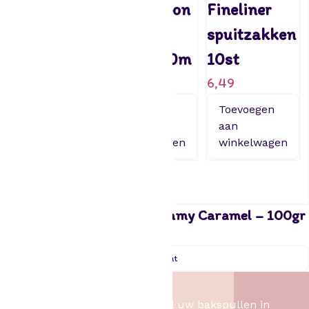
Baking cup
Cake ribbon
Fineliner
– Pirate
zwart
spuitzakken
3,20
15mmx20m
10st
9,79
6,49
Toevoegen
aan
Toevoegen
Toevoegen
winkelwagen
aan
aan
winkelwagen
winkelwagen
FunCakes Smaakpasta Creamy Caramel – 100gr
5,49
Uitverkocht
Het Bakschip
Het Bakschip is het adres voor al uw bakspullen in