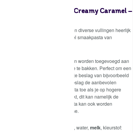
Beschrijving
FunCakes Smaakpasta Creamy Caramel –
100gr
Breng je botercrème, bavarois, ijs en diverse vullingen heerlijk
op smaak met deze creamy caramel smaakpasta van
FunCakes.
De FunCakes smaakpasta’s kunnen worden toegevoegd aan
beslag en zijn dus geschikt om mee te bakken. Perfect om een
heerlijke smaak toe te voegen aan je beslag van bijvoorbeeld
biscuit of cupcakes. Voeg aan je beslag de aanbevolen
dosering toe. Voeg extra smaakpasta toe als je op hogere
temperaturen (boven de 200°C) bakt, dit kan namelijk de
smaak verminderen. De smaakpasta kan ook worden
toegevoegd aan chocolade ganache.
Ingrediënten: glucosestroop, suiker, water,
melk
, kleurstof: