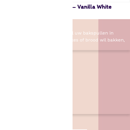
Edible funcolors gel -30 gr – Vanilla White
3,55
Het Bakschip
Het Bakschip is het adres voor al uw bakspullen in
Slagharen. Of u nu taart, cupcakes of brood wil bakken,
wij hebben de benodigheden.
Contact
Het Bakschip
Zwarte Dijk 62
7776 PB
,
Slagharen
06 46057385
info@hetbakschip.nl
Aanbiedingen