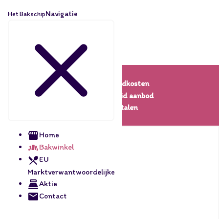
Navigatie
Het Bakschip
Lage verzendkosten
Een uitgebreid aanbod
Veilig betalen
Home
Bakwinkel
EU
Marktverwantwoordelijke
Aktie
Contact