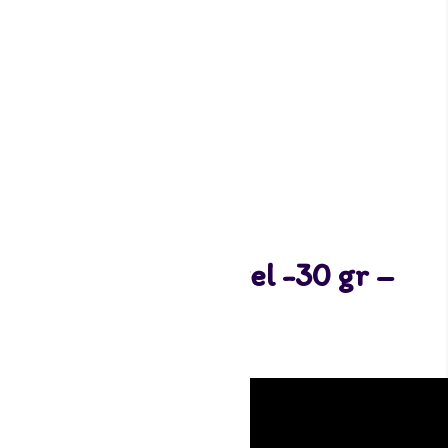
Edible funcolors gel -30 gr –
Vanilla White
3,55