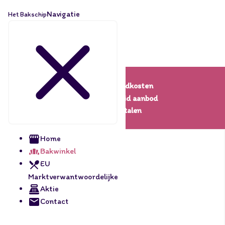
Navigatie
Het Bakschip
Lage verzendkosten
Een uitgebreid aanbod
Veilig betalen
Home
Bakwinkel
EU
Marktverwantwoordelijke
Aktie
Contact