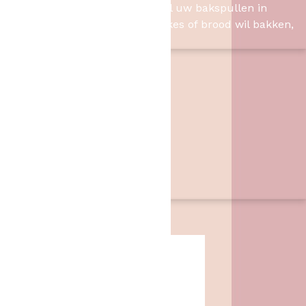
Het Bakschip is het adres voor al uw bakspullen in
Slagharen. Of u nu taart, cupcakes of brood wil bakken,
wij hebben de benodigheden.
Contact
Het Bakschip
Zwarte Dijk 62
7776 PB
,
Slagharen
06 46057385
info@hetbakschip.nl
Aanbiedingen