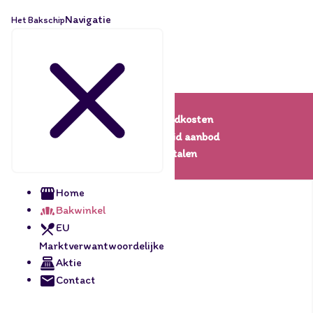
Navigatie
Het Bakschip
Lage verzendkosten
Een uitgebreid aanbod
Veilig betalen
Home
Bakwinkel
EU
Marktverwantwoordelijke
Aktie
Contact