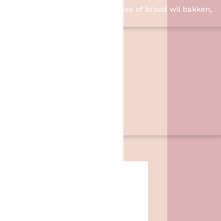
Slagharen. Of u nu taart, cupcakes of brood wil bakken,
wij hebben de benodigheden.
Contact
Het Bakschip
Zwarte Dijk 62
7776 PB
,
Slagharen
06 46057385
info@hetbakschip.nl
Aanbiedingen