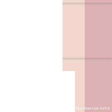
Contact
Het Bakschip
Zwarte Dijk 62
7776 PB
,
Slagharen
06 46057385
info@hetbakschip.nl
Aanbiedingen
Taartkaarsje extra