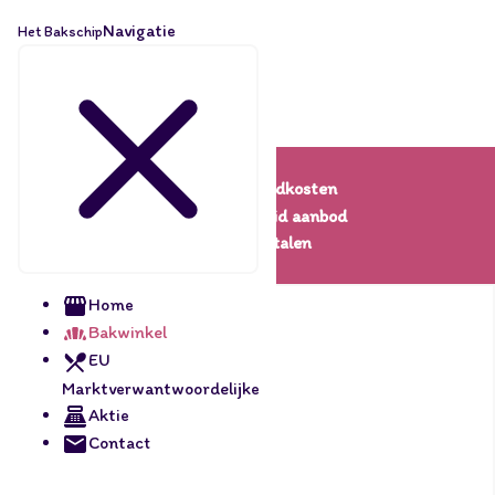
Navigatie
Het Bakschip
Lage verzendkosten
Een uitgebreid aanbod
Veilig betalen
Home
Bakwinkel
EU
Marktverwantwoordelijke
Aktie
Contact