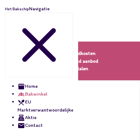
Navigatie
Het Bakschip
Lage verzendkosten
Een uitgebreid aanbod
Veilig betalen
Home
Bakwinkel
EU
Marktverwantwoordelijke
Aktie
Contact