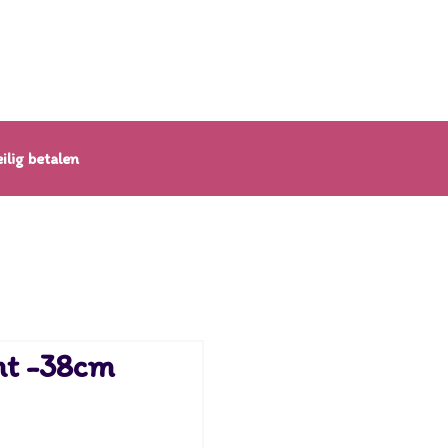
ilig betalen
ht -38cm