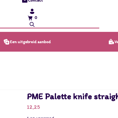
Contact
0
Ve
Een uitgebreid aanbod
PME Palette knife straig
12,25