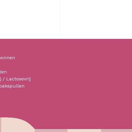
bonnen
ten
j / Lactosevrij
 bakspullen