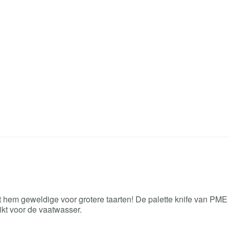
a
i
g
h
t
-
3
8
c
m
a
a
n
t
a
l
t hem geweldige voor grotere taarten! De palette knife van PME 
ikt voor de vaatwasser.