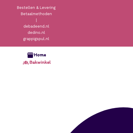
Bestellen & Levering
Betaalmethoden
|
debadeend.nl
dedino.nl
grappigspul.nl
Home
Bakwinkel