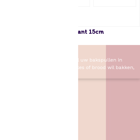
Funcakes Cake Board vierkant 15cm
0,85
Het Bakschip
Het Bakschip is het adres voor al uw bakspullen in
Slagharen. Of u nu taart, cupcakes of brood wil bakken,
wij hebben de benodigheden.
Contact
Het Bakschip
Zwarte Dijk 62
7776 PB
,
Slagharen
06 46057385
info@hetbakschip.nl