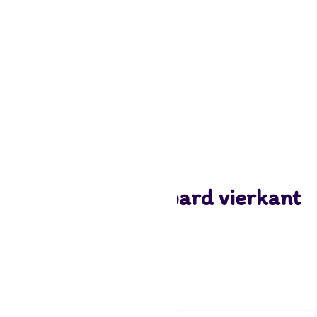
Funcakes Cake Board vierkant
15cm
0,85
9 op voorraad