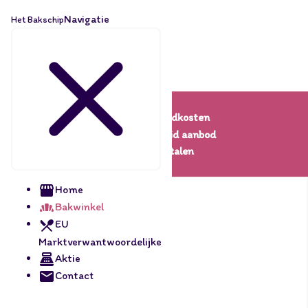
Navigatie
Het Bakschip
Lage verzendkosten
Een uitgebreid aanbod
Veilig betalen
Home
Bakwinkel
EU
Marktverwantwoordelijke
Aktie
Contact