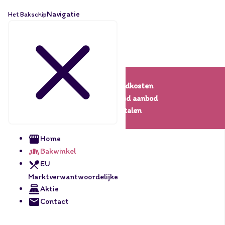
Navigatie
Het Bakschip
Lage verzendkosten
Een uitgebreid aanbod
Veilig betalen
Home
Bakwinkel
EU
Marktverwantwoordelijke
Aktie
Contact