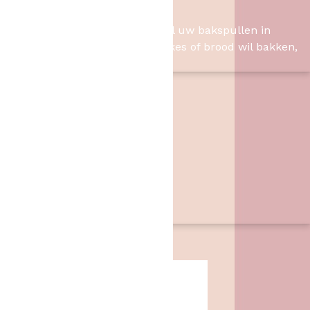
Het Bakschip
Het Bakschip is het adres voor al uw bakspullen in
Slagharen. Of u nu taart, cupcakes of brood wil bakken,
wij hebben de benodigheden.
Contact
Het Bakschip
Zwarte Dijk 62
7776 PB
,
Slagharen
06 46057385
info@hetbakschip.nl
Aanbiedingen