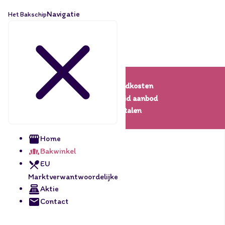
Navigatie
Het Bakschip
Lage verzendkosten
Een uitgebreid aanbod
Veilig betalen
Home
Bakwinkel
EU
Marktverwantwoordelijke
Aktie
Contact