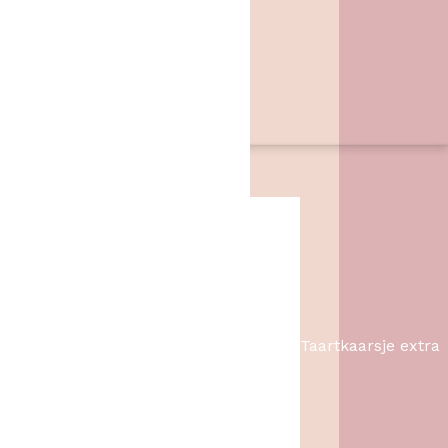
Zwarte Dijk 62
7776 PB
,
Slagharen
06 46057385
info@hetbakschip.nl
Aanbiedingen
Taartkaarsje extra