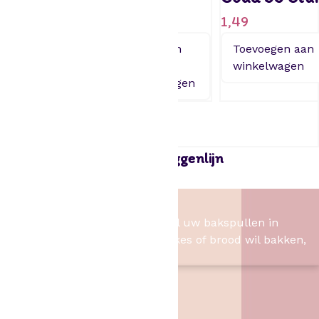
5,95
5,95
1,49
Toevoegen
Toevoegen
Toevoegen aan
aan
aan
winkelwagen
winkelwagen
winkelwagen
Paperdreams Geslaagd vlaggenlijn
1,99
Het Bakschip
Het Bakschip is het adres voor al uw bakspullen in
Slagharen. Of u nu taart, cupcakes of brood wil bakken,
wij hebben de benodigheden.
Contact
Het Bakschip