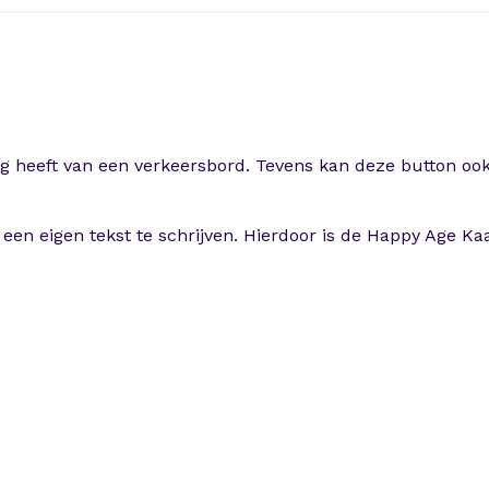
-
2
4
J
a
a
ing heeft van een verkeersbord. Tevens kan deze button o
r
a
a
en eigen tekst te schrijven. Hierdoor is de Happy Age Kaa
n
t
a
l