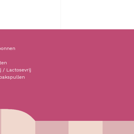
bonnen
ten
j / Lactosevrij
 bakspullen