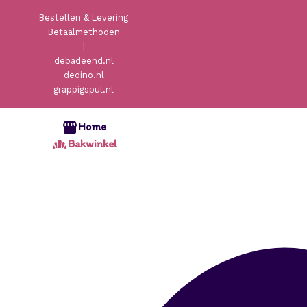
Bestellen & Levering
Betaalmethoden
|
debadeend.nl
dedino.nl
grappigspul.nl
Home
Bakwinkel