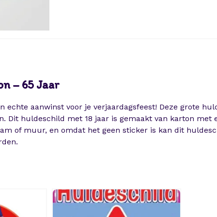
u
r
b
o
r
d
-
on – 65 Jaar
N
e
 echte aanwinst voor je verjaardagsfeest! Deze grote hul
o
 Dit huldeschild met 18 jaar is gemaakt van karton met e
n
aam of muur, en omdat het geen sticker is kan dit huldesc
-
rden.
6
5
J
a
a
r