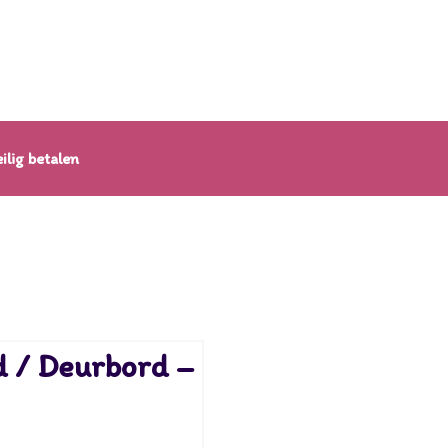
ilig betalen
 / Deurbord –