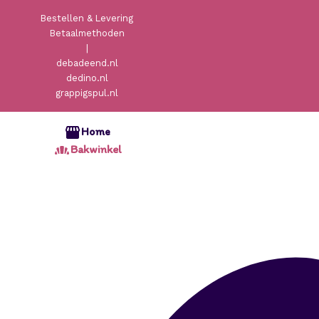
Bestellen & Levering
Betaalmethoden
|
debadeend.nl
dedino.nl
grappigspul.nl
Home
Bakwinkel