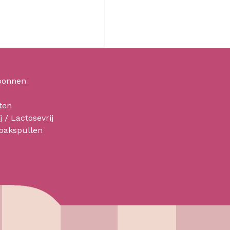
bonnen
ten
j / Lactosevrij
 bakspullen