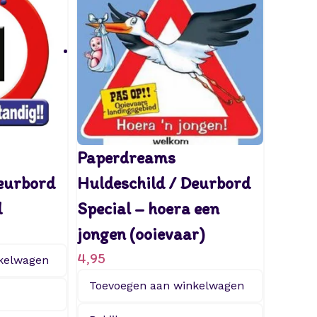
a
a
n
t
a
l
Paperdreams
Deurbord
Huldeschild / Deurbord
d
Special – hoera een
jongen (ooievaar)
4,95
kelwagen
Toevoegen aan winkelwagen