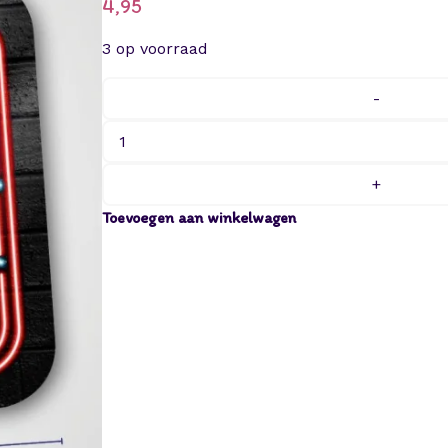
4,95
3 op voorraad
-
H
u
l
+
d
Toevoegen aan winkelwagen
e
s
c
h
i
l
d
/
D
e