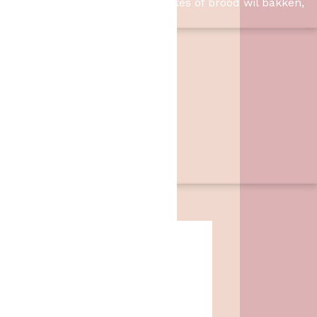
Slagharen. Of u nu taart, cupcakes of brood wil bakken,
wij hebben de benodigheden.
Contact
Het Bakschip
Zwarte Dijk 62
7776 PB
,
Slagharen
06 46057385
info@hetbakschip.nl
Aanbiedingen