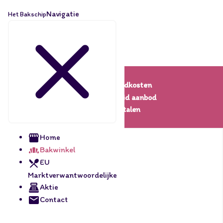
Navigatie
Het Bakschip
Lage verzendkosten
Een uitgebreid aanbod
Veilig betalen
Home
Bakwinkel
EU
Marktverwantwoordelijke
Aktie
Contact