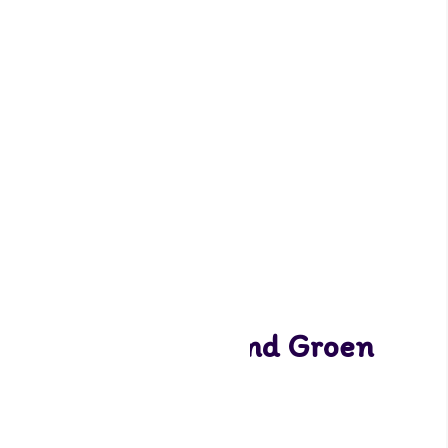
Dekora Topper eend Groen
0,75
11 op voorraad