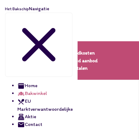
Navigatie
Het Bakschip
Lage verzendkosten
Een uitgebreid aanbod
Veilig betalen
Home
Bakwinkel
EU
Marktverwantwoordelijke
Aktie
Contact