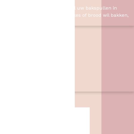
Het Bakschip is het adres voor al uw bakspullen in
Slagharen. Of u nu taart, cupcakes of brood wil bakken,
wij hebben de benodigheden.
Contact
Het Bakschip
Zwarte Dijk 62
7776 PB
,
Slagharen
06 46057385
info@hetbakschip.nl
Aanbiedingen