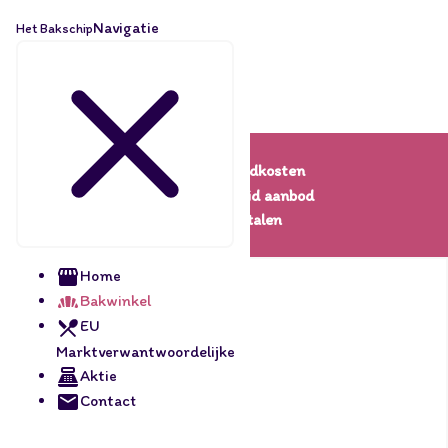
Navigatie
Het Bakschip
Lage verzendkosten
Een uitgebreid aanbod
Veilig betalen
Home
Bakwinkel
EU
Marktverwantwoordelijke
Aktie
Contact