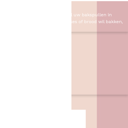
Het Bakschip
Het Bakschip is het adres voor al uw bakspullen in
Slagharen. Of u nu taart, cupcakes of brood wil bakken,
wij hebben de benodigheden.
Contact
Het Bakschip
Zwarte Dijk 62
7776 PB
,
Slagharen
06 46057385
info@hetbakschip.nl
Aanbiedingen