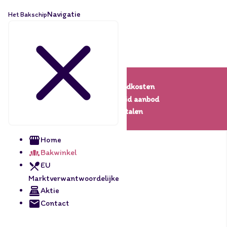
Navigatie
Het Bakschip
Lage verzendkosten
Een uitgebreid aanbod
Veilig betalen
Home
Bakwinkel
EU
Marktverwantwoordelijke
Aktie
Contact