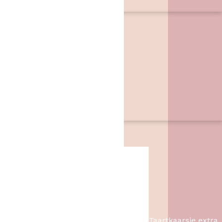
wij hebben de benodigheden.
Contact
Het Bakschip
Zwarte Dijk 62
7776 PB
,
Slagharen
06 46057385
info@hetbakschip.nl
Aanbiedingen
Taartkaarsje extra