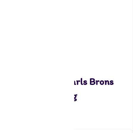
Funcakes Soft Pearls Brons
Medium Goud 60 g
3,40
3 op voorraad