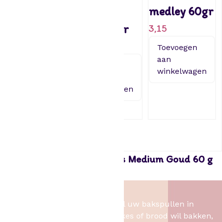
krullen –
krullen –
medley 60gr
Aardbei
Puur 85gr
3,15
85gr
2,79
Toevoegen
aan
3,89
Toevoegen
winkelwagen
aan
Toevoegen
winkelwagen
aan
winkelwagen
Funcakes Soft Pearls Brons Medium Goud 60 g
3,40
Het Bakschip
Het Bakschip is het adres voor al uw bakspullen in
Slagharen. Of u nu taart, cupcakes of brood wil bakken,