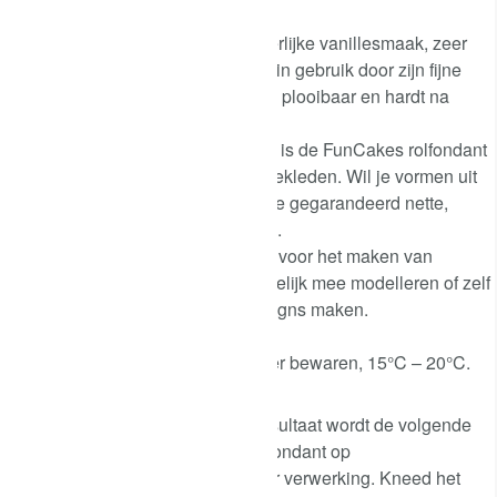
u
FunCakes rolfondant met heerlijke vanillesmaak, zeer
e
flexibel, smeuïg en makkelijk in gebruik door zijn fijne
-
structuur. De fondant is zacht, plooibaar en hardt na
-
verwerking volledig uit.
2
Dankzij de satijnen afwerking is de FunCakes rolfondant
5
perfect om een taart mee te bekleden. Wil je vormen uit
0
de fondant snijden, dan krijg je gegarandeerd nette,
g
strakke en scherpe uitsneden.
a
De rolfondant is ook geschikt voor het maken van
a
decoraties, je kunt er gemakkelijk mee modelleren of zelf
n
verschillende vormen en designs maken.
t
Inhoud: 250 gram.
a
Bewaaradvies: koel en donker bewaren, 15°C – 20°C.
l
Bereidingswijze: Voor het beste resultaat wordt de volgende
verwerking geadviseerd: Laat het fondant op
omgevingstemperatuur komen voor verwerking. Kneed het