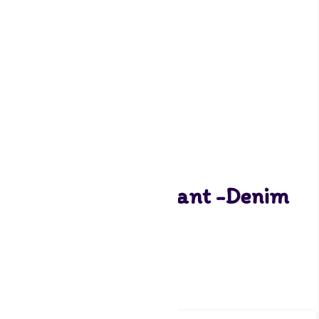
Funcakes Rolfondant -Denim
Blue- -250g
3,20
4 op voorraad