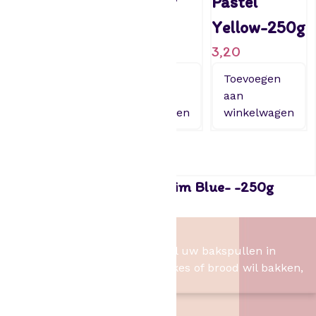
Bright
smoother
Pastel
White-1kg
15cm
Yellow-250g
9,95
3,95
3,20
Toevoegen
Toevoegen
Toevoegen
aan
aan
aan
winkelwagen
winkelwagen
winkelwagen
Funcakes Rolfondant -Denim Blue- -250g
3,20
Het Bakschip
Het Bakschip is het adres voor al uw bakspullen in
Slagharen. Of u nu taart, cupcakes of brood wil bakken,
wij hebben de benodigheden.
Contact