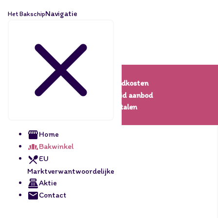
Navigatie
Het Bakschip
Lage verzendkosten
Een uitgebreid aanbod
Veilig betalen
Home
Bakwinkel
EU
Marktverwantwoordelijke
Aktie
Contact