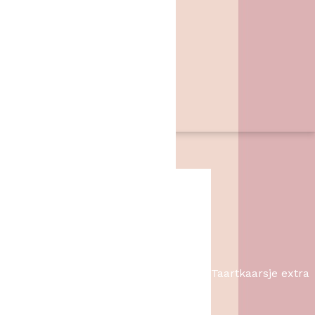
Het Bakschip
Zwarte Dijk 62
7776 PB
,
Slagharen
06 46057385
info@hetbakschip.nl
Aanbiedingen
Taartkaarsje extra