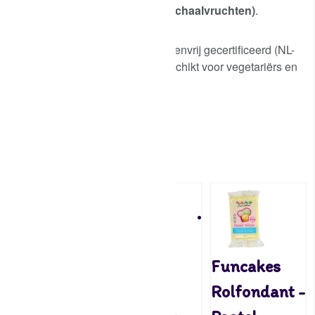
Kan sporen bevatten van:
noten (schaalvruchten)
.
Dit product is Halal, Kosher en glutenvrij gecertificeerd (NL-
090-028). FunCakes fondant is geschikt voor vegetariërs en
veganisten
Attributen
Gerelateerde producten
Funcakes
Patisse
Funcakes
Rolfondant -
Fondant
Rolfondant -