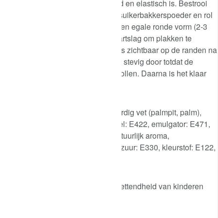
fondant stevig door totdat deze glad en elastisch is. Bestrooi
het werkblad met een klein beetje suikerbakkerspoeder en rol
het fondant met een rolstok uit tot een egale ronde vorm (2-3
mm dik). Draai het fondant een kwartslag om plakken te
voorkomen. Zijn er kleine scheurtjes zichtbaar op de randen na
het uitrollen? Kneed dan nogmaals stevig door totdat de
randen volledig glad zijn bij het uitrollen. Daarna is het klaar
voor verdere verwerking.
Ingrediënten: suiker (79%), plantaardig vet (palmpit, palm),
glucosestroop, bevochtigingsmiddel: E422, emulgator: E471,
verdikkingsmiddel: E415, E466, natuurlijk aroma,
conserveermiddel: E200, voedingszuur: E330, kleurstof: E122,
E129, E133, E153.
E122, E129: kan de activiteit of oplettendheid van kinderen
nadelig beïnvloeden.