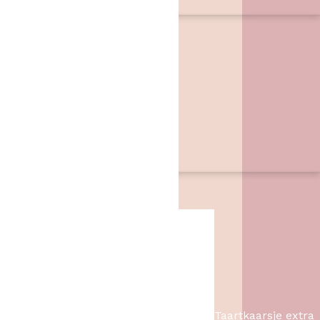
wij hebben de benodigheden.
Contact
Het Bakschip
Zwarte Dijk 62
7776 PB
,
Slagharen
06 46057385
info@hetbakschip.nl
Aanbiedingen
Taartkaarsje extra