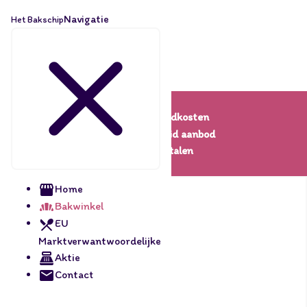
Navigatie
Het Bakschip
Lage verzendkosten
Een uitgebreid aanbod
Veilig betalen
Home
Bakwinkel
EU
Marktverwantwoordelijke
Aktie
Contact