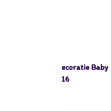
Funcakes Suikerdecoratie Baby
Voetjes Roze Set/16
3,85
4 op voorraad