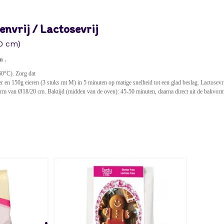
i
x
nvrij / Lactosevrij
3
0 cm)
5
0
n .
g
0°C). Zorg dat
en 150g eieren (3 stuks mt M) in 5 minuten op matige snelheid tot een glad beslag. Lactosevri
G
vorm van Ø18/20 cm. Baktijd (midden van de oven): 45-50 minuten, daarna direct uit de bakvorm
l
u
t
e
n
v
r
i
j
/
L