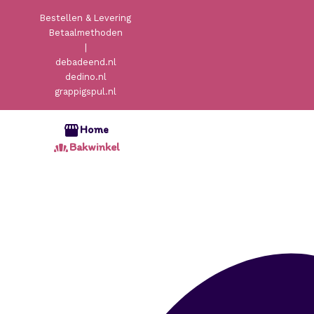
Bestellen & Levering
Betaalmethoden
|
debadeend.nl
dedino.nl
grappigspul.nl
Home
Bakwinkel