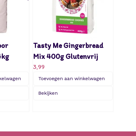
a
c
t
o
s
e
oor
Tasty Me Gingerbread
v
r
4kg
Mix 400g Glutenvrij
i
3,99
j
a
kelwagen
Toevoegen aan winkelwagen
a
n
Bekijken
t
a
l