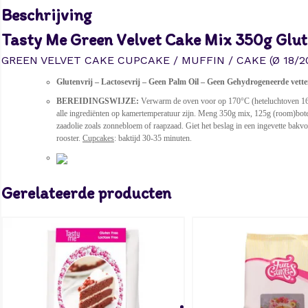
Beschrijving
Tasty Me Green Velvet Cake Mix 350g Glute
GREEN VELVET CAKE CUPCAKE / MUFFIN / CAKE (Ø 18/2
Glutenvrij – Lactosevrij – Geen Palm Oil – Geen Gehydrogeneerde vette
BEREIDINGSWIJZE:
Verwarm de oven voor op 170°C (heteluchtoven 16
alle ingrediënten op kamertemperatuur zijn. Meng 350g mix, 125g (room)boter 
zaadolie zoals zonnebloem of raapzaad. Giet het beslag in een ingevette bak
rooster.
Cupcakes
: baktijd 30-35 minuten.
Gerelateerde producten