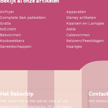
Bekijk al onze artikelen
Airfryer
Apparaten
Complete Bak pakketten
Disney artikelen
Gratis
Kaarsen en Lampjes
NIEUW!!!
Aktie
Bakvormen
Cakevormen
Kookwekkers
Seizoen/Feestdagen
Gereedschappen
Kaarsjes
Het Bakschip
Contac
Het Bakschip is het adres voor al uw
Het Baksc
bakspullen in Slagharen. Of u nu taart,