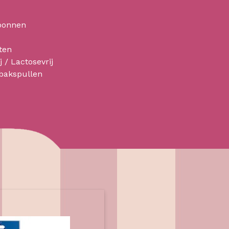
bonnen
ten
j / Lactosevrij
 bakspullen